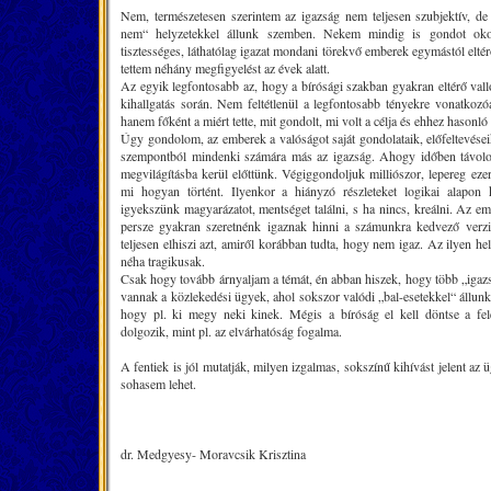
Nem, természetesen szerintem az igazság nem teljesen szubjektív, d
nem“ helyzetekkel állunk szemben. Nekem mindig is gondot okoz
tisztességes, láthatólag igazat mondani törekvő emberek egymástól eltér
tettem néhány megfigyelést az évek alatt.
Az egyik legfontosabb az, hogy a bírósági szakban gyakran eltérő val
kihallgatás során. Nem feltétlenül a legfontosabb tényekre vonatkozó
hanem főként a miért tette, mit gondolt, mi volt a célja és ehhez hasonló
Úgy gondolom, az emberek a valóságot saját gondolataik, előfeltevéseik,
szempontból mindenki számára más az igazság. Ahogy időben távol
megvilágításba kerül előttünk. Végiggondoljuk milliószor, lepereg ez
mi hogyan történt. Ilyenkor a hiányzó részleteket logikai alapon ki
igyekszünk magyarázatot, mentséget találni, s ha nincs, kreálni. Az e
persze gyakran szeretnénk igaznak hinni a számunkra kedvező verzió
teljesen elhiszi azt, amiről korábban tudta, hogy nem igaz. Az ilyen h
néha tragikusak.
Csak hogy tovább árnyaljam a témát, én abban hiszek, hogy több „igazs
vannak a közlekedési ügyek, ahol sokszor valódi „bal-esetekkel“ állu
hogy pl. ki megy neki kinek. Mégis a bíróság el kell döntse a fel
dolgozik, mint pl. az elvárhatóság fogalma.
A fentiek is jól mutatják, milyen izgalmas, sokszínű kihívást jelent 
sohasem lehet.
dr. Medgyesy- Moravcsik Krisztina